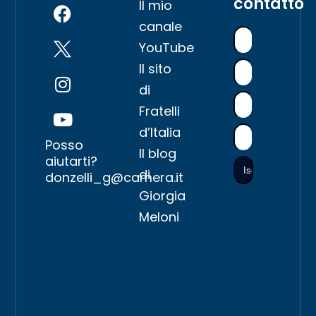
contatto
Il mio
canale
YouTube
Il sito
di
Fratelli
d’Italia
Posso
Il blog
aiutarti?
di
donzelli_g@camera.it
Giorgia
Meloni