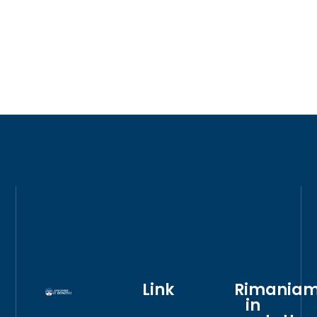
Link
Rimania
in