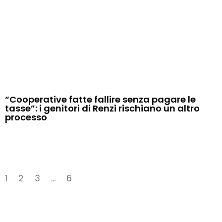
“Cooperative fatte fallire senza pagare le
tasse”: i genitori di Renzi rischiano un altro
processo
1
2
3
…
6