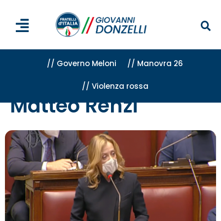
// Governo Meloni
// Manovra 26
// Violenza rossa
Home
»
Matteo Renzi
Matteo Renzi