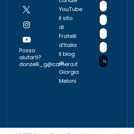
canale
YouTube
Il sito
di
Fratelli
d’Italia
Posso
Il blog
aiutarti?
di
donzelli_g@camera.it
Giorgia
Meloni