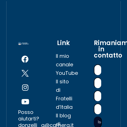
Link
Rimania
in
contatto
Il mio
canale
YouTube
Il sito
di
Fratelli
d’Italia
Posso
Il blog
aiutarti?
di
donzelli_g@camera.it