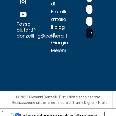
di
Fratelli
d’Italia
Posso
Il blog
aiutarti?
di
donzelli_g@camera.it
Giorgia
Meloni
© 2023 Giovanni Donzelli. Tutti i diritti sono riservati. |
Realizzazione sito internet
a cura di Trame Digitali - Prato
Le tue preferenze relative alla privacy