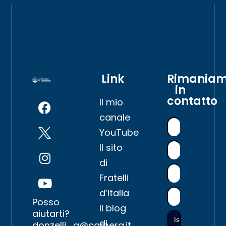
Link
Rimania
in
contatto
Il mio
canale
YouTube
Il sito
di
Fratelli
d’Italia
Posso
Il blog
aiutarti?
di
donzelli_g@camera.it