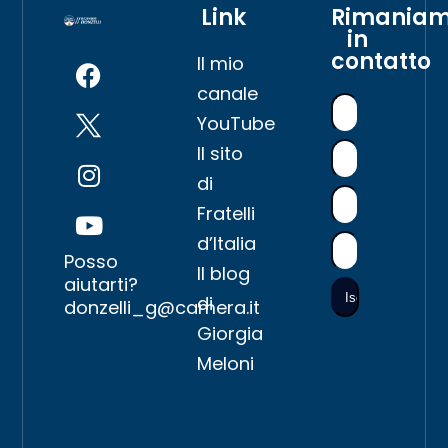
Link
Rimania
in
contatto
Il mio
canale
YouTube
Il sito
di
Fratelli
d’Italia
Posso
Il blog
aiutarti?
di
donzelli_g@camera.it
Giorgia
Meloni