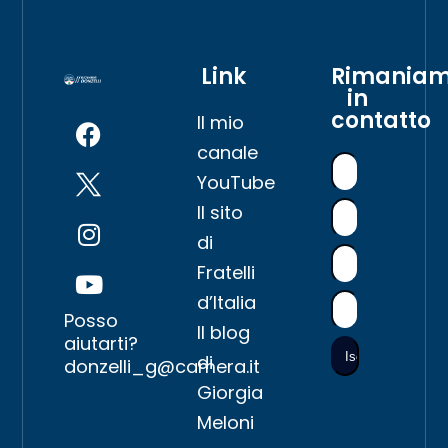
Link
Rimania
in
contatto
Il mio
canale
YouTube
Il sito
di
Fratelli
d’Italia
Posso
Il blog
aiutarti?
di
donzelli_g@camera.it
Giorgia
Meloni