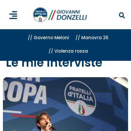
// Governo Meloni
// Manovra 26
// Violenza rossa
Home
»
Attività
»
Le mie interviste
Le mie interviste