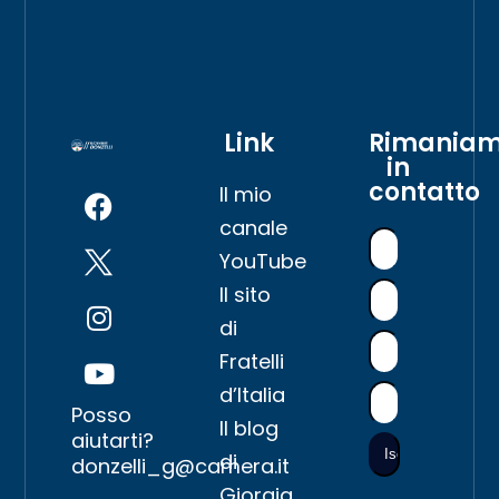
Link
Rimania
in
contatto
Il mio
canale
YouTube
Il sito
di
Fratelli
d’Italia
Posso
Il blog
aiutarti?
di
donzelli_g@camera.it
Giorgia