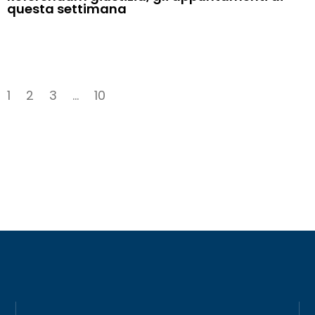
questa settimana
1
2
3
…
10