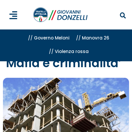
// Governo Meloni
// Manovra 26
// Violenza rossa
Home
»
Attività
»
Mafia e criminalita'
»
Pagina 7
Mafia e criminalita’