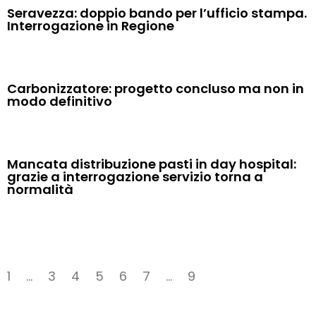
Seravezza: doppio bando per l’ufficio stampa.
Interrogazione in Regione
Carbonizzatore: progetto concluso ma non in
modo definitivo
Mancata distribuzione pasti in day hospital:
grazie a interrogazione servizio torna a
normalità
1
…
3
4
5
6
7
…
9