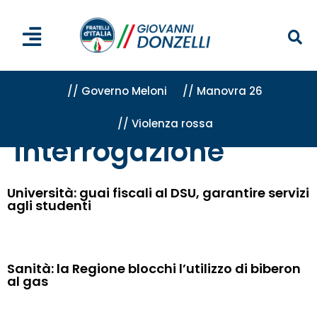
// Governo Meloni
// Manovra 26
// Violenza rossa
Home
»
interrogazione
»
Pagina 5
interrogazione
Università: guai fiscali al DSU, garantire servizi
agli studenti
Sanità: la Regione blocchi l’utilizzo di biberon
al gas