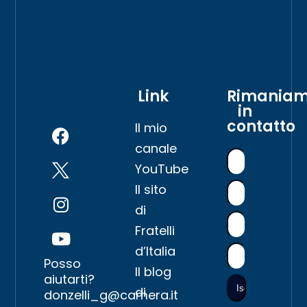
Link
Rimania
in
contatto
Il mio
canale
YouTube
Il sito
di
Fratelli
d’Italia
Posso
Il blog
aiutarti?
di
donzelli_g@camera.it