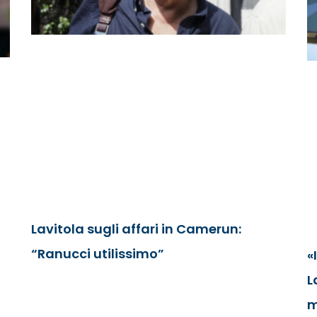
Lavitola sugli affari in Camerun:
“Ranucci utilissimo”
«
L
m